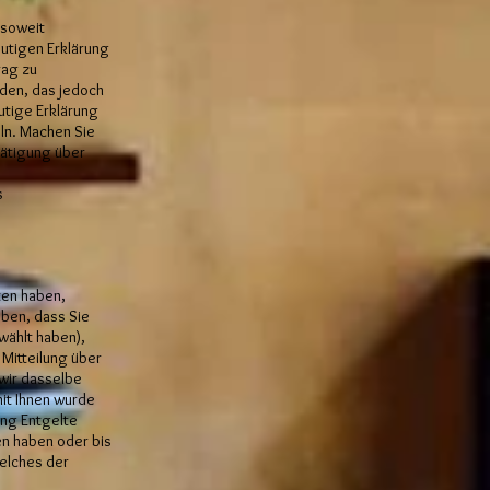
 soweit
utigen Erklärung
rag zu
nden, das jedoch
utige Erklärung
eln. Machen Sie
tätigung über
s
ten haben,
eben, dass Sie
wählt haben),
Mitteilung über
wir dasselbe
mit Ihnen wurde
ung Entgelte
en haben oder bis
elches der