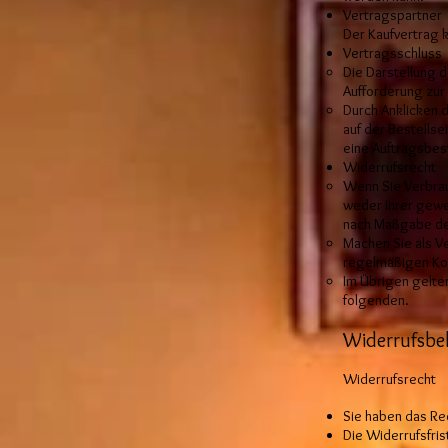
Vertragspartner
Der Kaufvertrag 
Vertragsschluss
Die Darstellung d
Aufforderung zur 
Durch Anklicken d
auf der Bestellse
eine Auftragsbest
Widerrufsrecht
Wenn Sie Verbrauc
weder Ihrer gewe
nach Maßgabe de
Machen Sie als V
regelmäßigen Ko
Im Übrigen gelte
folgenden.
Widerrufsbe
Widerrufsrecht
Sie haben das Re
Die Widerrufsfris