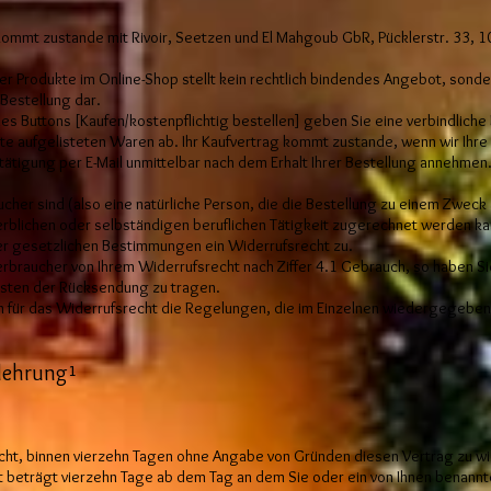
kommt zustande mit Rivoir, Seetzen und El Mahgoub GbR, Pücklerstr. 33, 1
er Produkte im Online-Shop stellt kein rechtlich bindendes Angebot, sonde
Bestellung dar.
es Buttons [Kaufen/kostenpflichtig bestellen] geben Sie eine verbindliche
ite aufgelisteten Waren ab. Ihr Kaufvertrag kommt zustande, wenn wir Ihre
ätigung per E-Mail unmittelbar nach dem Erhalt Ihrer Bestellung annehmen
her sind (also eine natürliche Person, die die Bestellung zu einem Zweck 
rblichen oder selbständigen beruflichen Tätigkeit zugerechnet werden kan
r gesetzlichen Bestimmungen ein Widerrufsrecht zu.
erbraucher von Ihrem Widerrufsrecht nach Ziffer 4.1 Gebrauch, so haben Si
sten der Rücksendung zu tragen.
n für das Widerrufsrecht die Regelungen, die im Einzelnen wiedergegeben 
lehrung¹
cht, binnen vierzehn Tagen ohne Angabe von Gründen diesen Vertrag zu wi
t beträgt vierzehn Tage ab dem Tag an dem Sie oder ein von Ihnen benannte