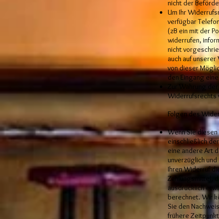
nicht der Beförd
Um Ihr Widerrufs
verfügbar Telefo
(zB ein mit der P
widerrufen, info
nicht vorgeschri
auch auf unserer 
von dieser Möglic
den Eingang eine
Zur Wahrung der W
Widerrufsrechts 
Folgen des Wider
Wenn Sie diesen V
einschließlich de
eine andere Art 
unverzüglich und
Ihren Widerruf d
Zahlungsmittel, d
ausdrücklich etw
berechnet. Wir k
Sie den Nachweis
frühere Zeitpunkt 