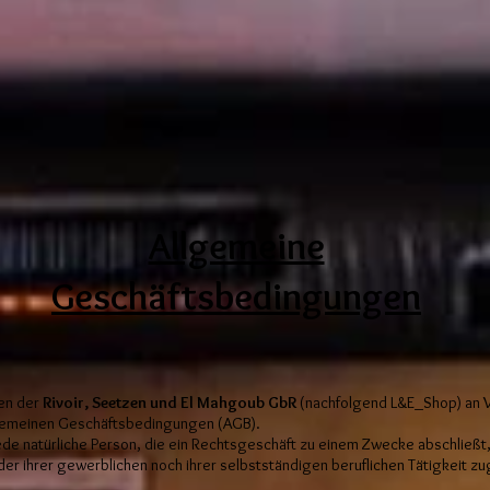
Allgemeine
Geschäftsbedingungen
gen der
Rivoir, Seetzen und El Mahgoub GbR
(nachfolgend L&E_Shop) an 
lgemeinen Geschäftsbedingungen (AGB).
ede natürliche Person, die ein Rechtsgeschäft zu einem Zwecke abschließt
r ihrer gewerblichen noch ihrer selbstständigen beruflichen Tätigkeit z