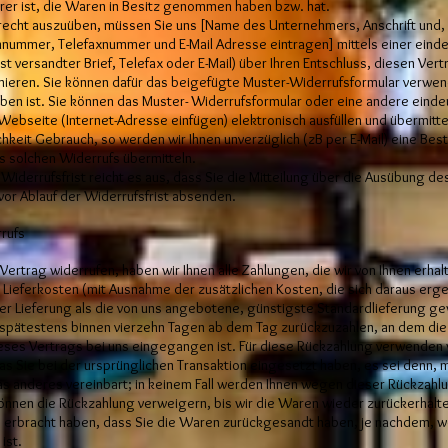
erer ist, die Waren in Besitz genommen haben bzw. hat.
recht auszuüben, müssen Sie uns [Name des Unternehmers, Anschrift und,
nnummer, Telefaxnummer und E-Mail Adresse eintragen] mittels einer einde
ost versandter Brief, Telefax oder E-Mail) über Ihren Entschluss, diesen Vert
rmieren. Sie können dafür das beigefügte Muster-Widerrufsformular verwe
eben ist. Sie können das Muster- Widerrufsformular oder eine andere einde
Webseite (Internet-Adresse einfügen) elektronisch ausfüllen und übermitt
hkeit Gebrauch, so werden wir Ihnen unverzüglich (zB per E-Mail) eine Bes
s solchen Widerrufs übermitteln.
iderrufsfrist reicht es aus, dass Sie die Mitteilung über die Ausübung de
vor Ablauf der Widerrufsfrist absenden.
rufs
ertrag widerrufen, haben wir Ihnen alle Zahlungen, die wir von Ihnen erhal
r Lieferkosten (mit Ausnahme der zusätzlichen Kosten, die sich daraus erg
der Lieferung als die von uns angebotene, günstigste Standardlieferung ge
 spätestens binnen vierzehn Tagen ab dem Tag zurückzuzahlen, an dem die 
ieses Vertrags bei uns eingegangen ist. Für diese Rückzahlung verwenden 
as Sie bei der ursprünglichen Transaktion eingesetzt haben, es sei denn, 
as anderes vereinbart; in keinem Fall werden Ihnen wegen dieser Rückzahl
önnen die Rückzahlung verweigern, bis wir die Waren wieder zurückerhalt
 erbracht haben, dass Sie die Waren zurückgesandt haben, je nachdem, w
ist.