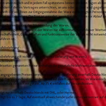
ren unverzüglich und in jedem Fall spätestens binnen vierzehn Tagen ab d
Widerruf dieses Vertrages unterrichten, an uns oder an (hier sind gegeben
chrift der von Ihnen zur Entgegennahme der Ware ermächtigten Person e
er zu übergeben. Die Frist ist gewahrt, wenn Sie die Waren vor Ablauf der
absenden.
nmittelbaren Kosten der Rücksendung der Waren.
inen etwaigen Wertverlust der Waren nur aufkommen, wenn dieser Wertver
Beschaffenheit, Eigenschaften und Funktionsweise der Waren nicht notwe
uführen ist.
rufsbelehrung -
sbelehrung gilt nicht für die getrennte Lieferung von Waren.)
andkosten
uktseiten genannten Preise enthalten die gesetzliche Mehrwertsteuer und
.
n angegebenen Preisen berechnen wir für die Lieferung innerhalb Deutschl
ung. Die Versandkosten werden Ihnen auf den Produktseiten, im Warenkor
nochmals deutlich mitgeteilt. Ab 75 € entfallen die Versandkosten.
olgt nur innerhalb Deutschlands mit DHL, oder Hermes.
trägt bis zu 7 Tage. Auf eventuell abweichende Lieferzeiten weisen wir auf 