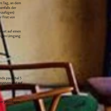
em Tag, an dem
enfalls der
inzufügen)
 Frist von
lust auf einen
ndigen Umgang
 sonstige
ands pauschal 5
bsystem und auf
der jeweiligen