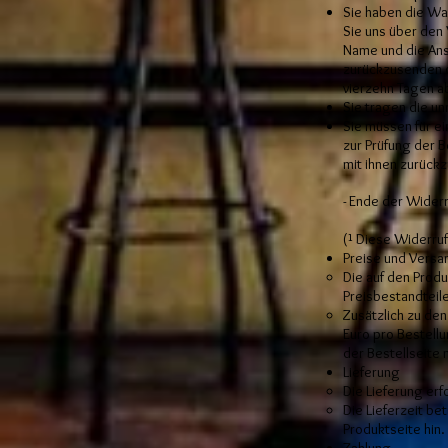
Sie haben die Wa
Sie uns über den 
Name und die Ans
zurückzusenden od
vierzehn Tagen 
Sie tragen die u
Sie müssen für e
zur Prüfung der 
mit ihnen zurückz
- Ende der Wider
(¹ Diese Widerruf
Preise und Vers
Die auf den Prod
Preisbestandteile
Zusätzlich zu de
Euro pro Bestell
der Bestellseite 
Lieferung
Die Lieferung erf
Die Lieferzeit be
Produktseite hin.