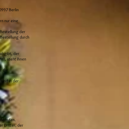
0997 Berlin
rn nur eine
 Bestellung der
 Bestellung durch
.
abgibt, der
n), steht Ihnen
e die
sind in der
derrufen.
r Dritter, der