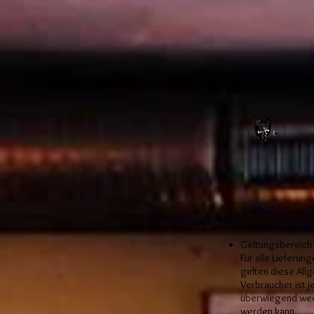
Geltungsbereich
Für alle Lieferun
gelten diese Al
Verbraucher ist j
überwiegend wede
werden kann.