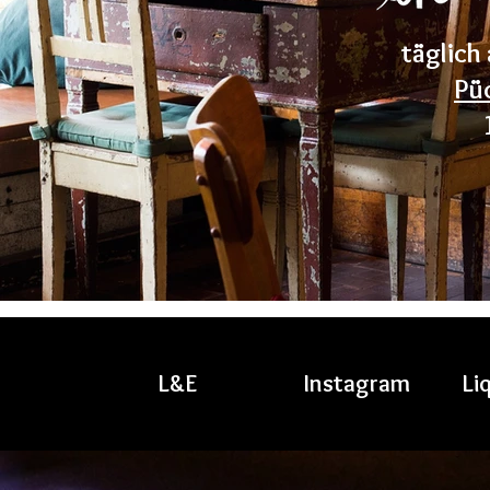
täglich
Pü
L&E
Instagram
Li